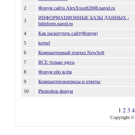
2
Форум сайта AlexXxsoft2008.narod.ru
ИНФОРМАЦИОННЫЕ БАЗЫ ДАННЫХ -
3
bdinform.narod.ru
4
Как раскрутить сайт(Форум)
5
kernel
6
Компьютерный портал NewSoft
7
ВСЕ только здесь
8
Форум обо всём
9
Компьютер:вопросы и ответы
10
Photoshop форум
1
2
3
4
Copyright ©