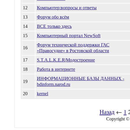
12
Компьютер:вопросы и ответы
13
Форум обо всём
14
ВСЕ только здесь
15
Компьютерный портал NewSoft
Форум технической поддержки ГАС
16
«Правосудие» в Ростовской области
17
S.T.A.L.K.E.R|Модостроение
18
Работа в интернете
ИНФОРМАЦИОННЫЕ БАЗЫ ДАННЫХ -
19
bdinform.narod.ru
20
kernel
Назад
←
1
Copyright ©